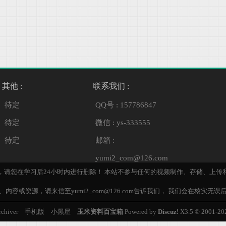
其他 :
联系我们 :
待定
QQ号 : 157786847
待定
微信 : ys-333555
待定
邮箱 :
yumi2_com@126.com
，请您在学习后24小时内进行删除！ 本站不参与任何的视频制作、存储、上传
内容或资源，请来信至yumi2_com@126.com告诉我们， 我们会在核实无误
rchiver
手机版
小黑屋
玉米资料百宝箱
Powered by
Discuz!
X3.5
© 2001-20