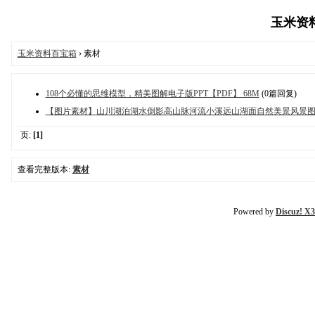
玉米资料百
玉米资料百宝箱
› 素材
108个必懂的思维模型，精美图解电子版PPT【PDF】 68M
(0篇回复)
【图片素材】山川湖泊湖水倒影高山脉河流小溪远山湖面自然美景风景图片照
页:
[1]
查看完整版本:
素材
Powered by
Discuz! X3