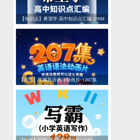
【短文】英语晨读美文短文合集 适合晨读和
15
【知识点】希望学 高中知识点汇编 238M
50种酱腌菜技术商业配方 腌菜大全套 腌菜技
16
【睡前故事】儿童睡前故事mp3电子版幼儿音
17
【早教认字】儿童认字卡片可打印-1500张 4.
18
【图片素材】山川湖泊湖水倒影高山脉河流小
19
【儿童成长】儿童迷宫模板图片素材宝宝幼儿
20
【语法】宝藏英语语法动画片（207集） 学语法竟然可以