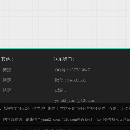
其他 :
联系我们 :
待定
QQ号 : 157786847
待定
微信 : ys-333555
待定
邮箱 :
yumi2_com@126.com
，请您在学习后24小时内进行删除！ 本站不参与任何的视频制作、存储、上传
内容或资源，请来信至yumi2_com@126.com告诉我们， 我们会在核实无误