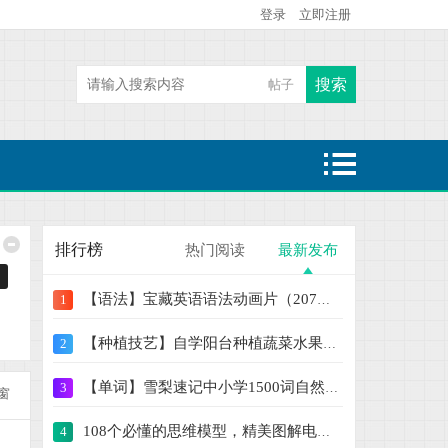
登录
立即注册
搜索
帖子
热搜:
二级建造师
魔童哪吒闹海
大鱼海棠
排行榜
热门阅读
最新发布
【语法】宝藏英语语法动画片（207集） 学语
1
【种植技艺】自学阳台种植蔬菜水果盆栽绿植
2
【单词】雪梨速记中小学1500词自然拼读+思
3
窗
108个必懂的思维模型，精美图解电子版PPT【
4