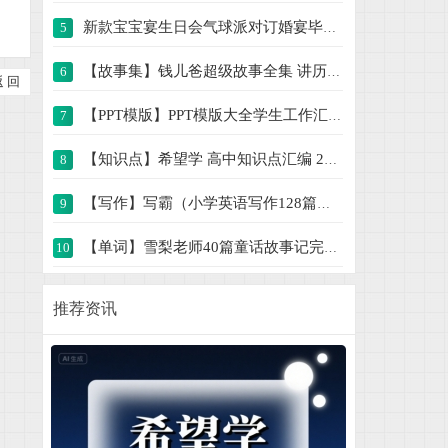
新款宝宝宴生日会气球派对订婚宴毕业典礼舞
5
【故事集】钱儿爸超级故事全集 讲历史、讲
6
返 回
【PPT模版】PPT模版大全学生工作汇报总结简
7
【知识点】希望学 高中知识点汇编 238M
8
【写作】写霸（小学英语写作128篇） 564M
9
【单词】雪梨老师40篇童话故事记完小学1000
10
动画视频课解锁几何奥秘900节课程 19G
11
推荐资讯
新人教版小学数学应用题专项一二三四五六年
12
小学数学口算竖式脱式计算应用题一二三四五
13
2025年新版字帖 PDF电子版字帖练字1-6年级
14