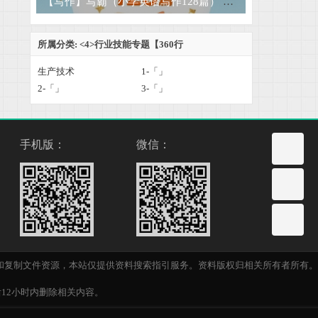
【写作】写霸（小学英语写作128篇） 564M
所属分类: <4>行业技能专题【360行
生产技术
1-「」
2-「」
3-「」
手机版：
微信：
和复制文件资源，本站仅提供资料搜索指引服务。资料版权归相关所有者所有。
后12小时内删除相关内容。