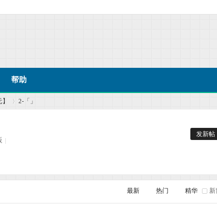
帮助
元】
2-「」
发新帖
版
|
›
最新
热门
精华
新