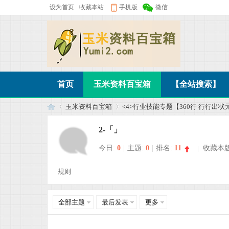
设为首页
收藏本站
手机版
微信
首页
玉米资料百宝箱
【全站搜索】
玉米资料百宝箱
<4>行业技能专题【360行 行行出状
2-「」
今日:
0
|
主题:
0
|
排名:
11
|
收藏本
玉
»
›
规则
全部主题
最后发表
更多