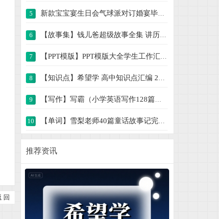
新款宝宝宴生日会气球派对订婚宴毕业典礼舞
5
【故事集】钱儿爸超级故事全集 讲历史、讲
6
【PPT模版】PPT模版大全学生工作汇报总结简
7
【知识点】希望学 高中知识点汇编 238M
8
【写作】写霸（小学英语写作128篇） 564M
9
【单词】雪梨老师40篇童话故事记完小学1000
10
动画视频课解锁几何奥秘900节课程 19G
11
推荐资讯
新人教版小学数学应用题专项一二三四五六年
12
小学数学口算竖式脱式计算应用题一二三四五
13
返 回
2025年新版字帖 PDF电子版字帖练字1-6年级
14