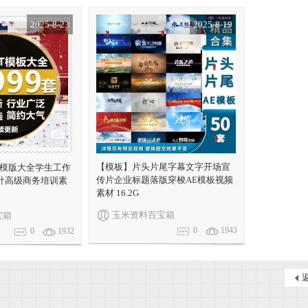
2025-8-23
2025-8-19
【模板】片头片尾字幕文字开场宣
PT模版大全学生工作
传片企业标题落版穿梭AE模板视频
计高级商务培训素
素材 16.2G
玉米资料百宝箱
宝箱
0
1943
0
1932