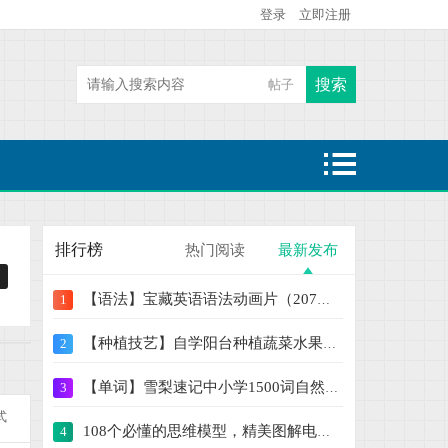
登录
立即注册
搜索
帖子
热搜:
二级建造师
魔童哪吒闹海
大鱼海棠
排行榜
热门阅读
最新发布
【语法】宝藏英语语法动画片（207集） 学语
1
【种植技艺】自学阳台种植蔬菜水果盆栽绿植
2
【单词】雪梨速记中小学1500词自然拼读+思
3
式
108个必懂的思维模型，精美图解电子版PPT【
4