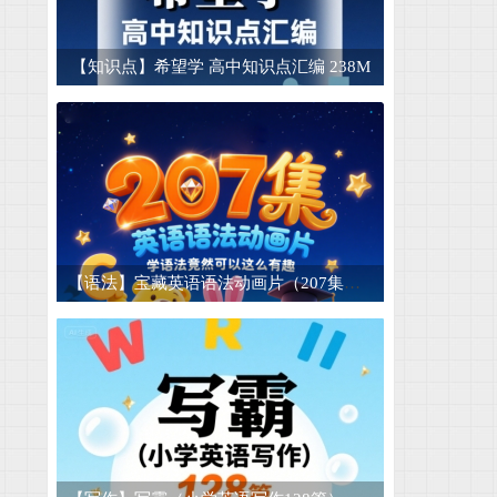
【短文】英语晨读美文短文合集 适合晨读和
15
【知识点】希望学 高中知识点汇编 238M
50种酱腌菜技术商业配方 腌菜大全套 腌菜技
16
【睡前故事】儿童睡前故事mp3电子版幼儿音
17
【早教认字】儿童认字卡片可打印-1500张 4.
18
【图片素材】山川湖泊湖水倒影高山脉河流小
19
【儿童成长】儿童迷宫模板图片素材宝宝幼儿
20
【语法】宝藏英语语法动画片（207集） 学语法竟然可以