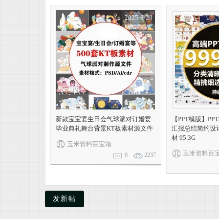
2025-8-23
米
新款宝宝宴生日会气球派对订婚宴
【PPT模版】P
资
毕业典礼舞台背景KT板素材源文件
汇报总结简约设
材 95.3G
玉米资料百宝箱
玉米资料百
0
2237
发新帖
料